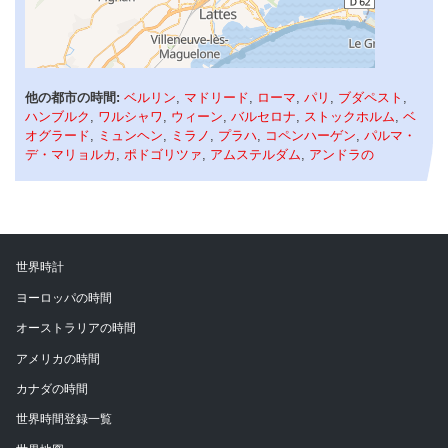
他の都市の時間:
ベルリン
,
マドリード
,
ローマ
,
パリ
,
ブダペスト
,
ハンブルク
,
ワルシャワ
,
ウィーン
,
バルセロナ
,
ストックホルム
,
ベ
オグラード
,
ミュンヘン
,
ミラノ
,
プラハ
,
コペンハーゲン
,
パルマ・
デ・マリョルカ
,
ポドゴリツァ
,
アムステルダム
,
アンドラの
世界時計
ヨーロッパの時間
オーストラリアの時間
アメリカの時間
カナダの時間
世界時間登録一覧