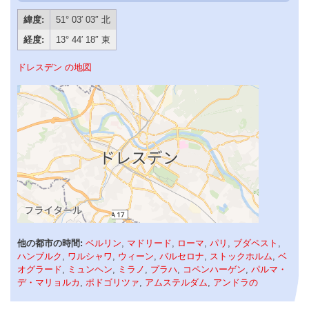
緯度:
51° 03′ 03″ 北
経度:
13° 44′ 18″ 東
ドレスデン の地図
他の都市の時間:
ベルリン
,
マドリード
,
ローマ
,
パリ
,
ブダペスト
,
ハンブルク
,
ワルシャワ
,
ウィーン
,
バルセロナ
,
ストックホルム
,
ベ
オグラード
,
ミュンヘン
,
ミラノ
,
プラハ
,
コペンハーゲン
,
パルマ・
デ・マリョルカ
,
ポドゴリツァ
,
アムステルダム
,
アンドラの