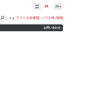
am
24
JA
pm
e.g.
アメリカ合衆国
,
ハワイ州
,
韓国
お問い合わせ