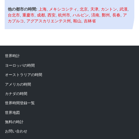
他の都市の時間:
上海
,
メキシコシティ
,
北京
,
天津
,
カントン
,
武漢
,
台北市
,
重慶市
,
成都
,
西安
,
杭州市
,
ハルビン
,
済南
,
鄭州
,
長春
,
ア
カプルコ
,
アグアスカリエンテス州
,
鞍山
,
吉林省
世界時計
ヨーロッパの時間
オーストラリアの時間
アメリカの時間
カナダの時間
世界時間登録一覧
世界地図
無料の時計
お問い合わせ