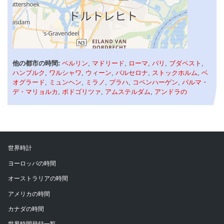
他の都市の時間:
ベルリン
,
マドリード
,
ローマ
,
パリ
,
ブダペスト
,
ハンブルク
,
ワルシャワ
,
ウィーン
,
バルセロナ
,
ストックホルム
,
ベ
オグラード
,
ミュンヘン
,
ミラノ
,
プラハ
,
コペンハーゲン
,
パルマ・
デ・マリョルカ
,
ポドゴリツァ
,
アムステルダム
,
アンドラの
世界時計
ヨーロッパの時間
オーストラリアの時間
アメリカの時間
カナダの時間