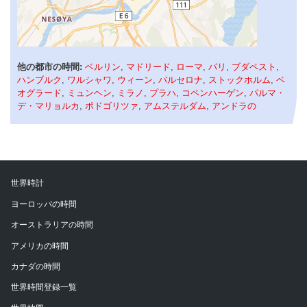
他の都市の時間:
ベルリン
,
マドリード
,
ローマ
,
パリ
,
ブダペスト
,
ハンブルク
,
ワルシャワ
,
ウィーン
,
バルセロナ
,
ストックホルム
,
ベ
オグラード
,
ミュンヘン
,
ミラノ
,
プラハ
,
コペンハーゲン
,
パルマ・
デ・マリョルカ
,
ポドゴリツァ
,
アムステルダム
,
アンドラの
世界時計
ヨーロッパの時間
オーストラリアの時間
アメリカの時間
カナダの時間
世界時間登録一覧