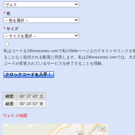
*
色
*
サイズ
私はコードを24timezones.comで私のWebページ上のテキストやリンクを
ることなく提供される配置に同意します。私は24timezones.comでは、大
コードが変更されているサービスを終了することを理解。
クロックコードを入手！
緯度:
60° 37′ 43″ 北
経度:
06° 24′ 53″ 東
ヴォス の地図