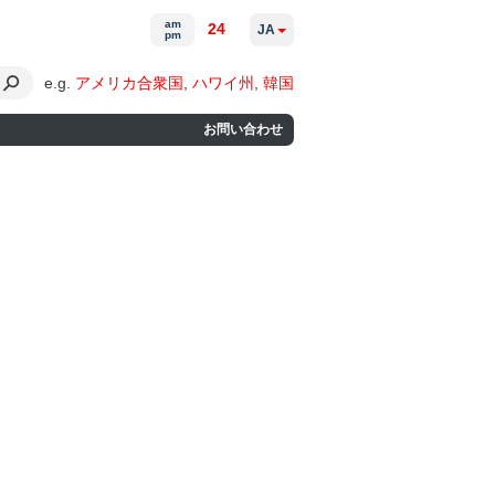
am
24
JA
pm
e.g.
アメリカ合衆国
,
ハワイ州
,
韓国
お問い合わせ