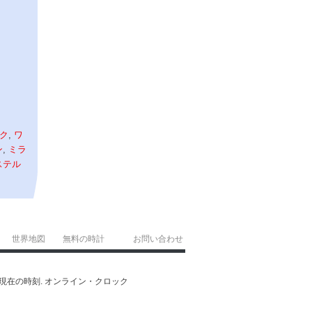
ク
,
ワ
ン
,
ミラ
ステル
世界地図
無料の時計
お問い合わせ
ォス の現在の時刻. オンライン・クロック