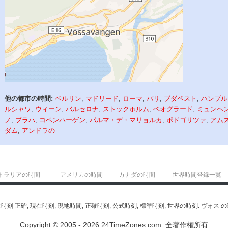
他の都市の時間:
ベルリン
,
マドリード
,
ローマ
,
パリ
,
ブダペスト
,
ハンブル
ルシャワ
,
ウィーン
,
バルセロナ
,
ストックホルム
,
ベオグラード
,
ミュンヘ
ノ
,
プラハ
,
コペンハーゲン
,
パルマ・デ・マリョルカ
,
ポドゴリツァ
,
アム
ダム
,
アンドラの
トラリアの時間
アメリカの時間
カナダの時間
世界時間登録一覧
 -現在時刻 正確, 現在時刻, 現地時間, 正確時刻, 公式時刻, 標準時刻, 世界の時刻. ヴ
Copyright © 2005 - 2026 24TimeZones.com.
全著作権所有