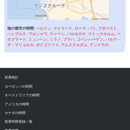
他の都市の時間:
ベルリン
,
マドリード
,
ローマ
,
パリ
,
ブダペスト
,
ハンブルク
,
ワルシャワ
,
ウィーン
,
バルセロナ
,
ストックホルム
,
ベ
オグラード
,
ミュンヘン
,
ミラノ
,
プラハ
,
コペンハーゲン
,
パルマ・
デ・マリョルカ
,
ポドゴリツァ
,
アムステルダム
,
アンドラの
世界時計
ヨーロッパの時間
オーストラリアの時間
アメリカの時間
カナダの時間
世界時間登録一覧