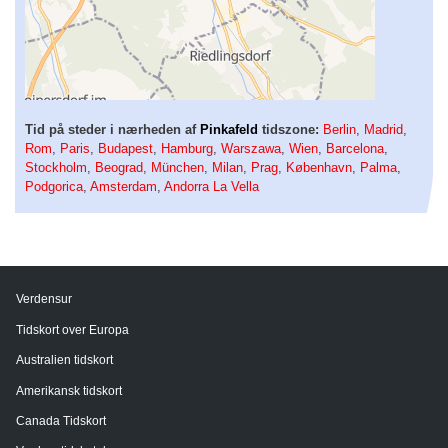
Tid på steder i nærheden af
Pinkafeld
tidszone:
Berlin
,
Madrid
,
Rom
,
Paris
,
Budapest
,
Hamburg
,
Warszawa
,
Wien
,
Barcelona
,
Stockholm
,
Beograd
,
München
,
Milan
,
Prag
,
København
,
Palma
,
Podgorica
,
Amsterdam
,
Andorra La Vella
Verdensur
Tidskort over Europa
Australien tidskort
Amerikansk tidskort
Canada Tidskort