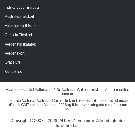
Tidskort over Europa
Australien tidskort
Amerikansk tidskort
Canada Tidskort
Verdenstidskatalog
Verdenskort
Gratis ure
Kontakt os
Hvad er lokal tid i Vallenar nu? Se Vallenar, Chile korrekt tid. Vallenar online
html ur
Lokal tid i Vallenar, Vallenar, Chile - du kan tjekke korrekt aktuel tid, standard
offset til GMT, sommer/vintertid 2026og tidskonverteringsdatoer på denne
side.
Copyright © 2005 - 2026 24TimeZones.com.
Alle rettigheder
forbeholdes.