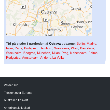
Tid på steder i nærheden af
Ostrava
tidszone:
Berlin
,
Madrid
,
Rom
,
Paris
,
Budapest
,
Hamburg
,
Warszawa
,
Wien
,
Barcelona
,
Stockholm
,
Beograd
,
München
,
Milan
,
Prag
,
København
,
Palma
,
Podgorica
,
Amsterdam
,
Andorra La Vella
Verdensur
Tidskort over Europa
Australien tidskort
Amerikansk tidskort