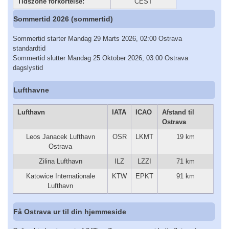
Tidszone forkortelse:
CEST
Sommertid 2026 (sommertid)
Sommertid starter Mandag 29 Marts 2026, 02:00 Ostrava
standardtid
Sommertid slutter Mandag 25 Oktober 2026, 03:00 Ostrava
dagslystid
Lufthavne
Lufthavn
IATA
ICAO
Afstand til
Ostrava
Leos Janacek Lufthavn
OSR
LKMT
19 km
Ostrava
Zilina Lufthavn
ILZ
LZZI
71 km
Katowice Internationale
KTW
EPKT
91 km
Lufthavn
Få Ostrava ur til din hjemmeside