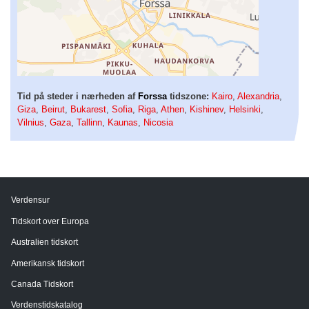
Tid på steder i nærheden af
Forssa
tidszone:
Kairo
,
Alexandria
,
Giza
,
Beirut
,
Bukarest
,
Sofia
,
Riga
,
Athen
,
Kishinev
,
Helsinki
,
Vilnius
,
Gaza
,
Tallinn
,
Kaunas
,
Nicosia
Verdensur
Tidskort over Europa
Australien tidskort
Amerikansk tidskort
Canada Tidskort
Verdenstidskatalog