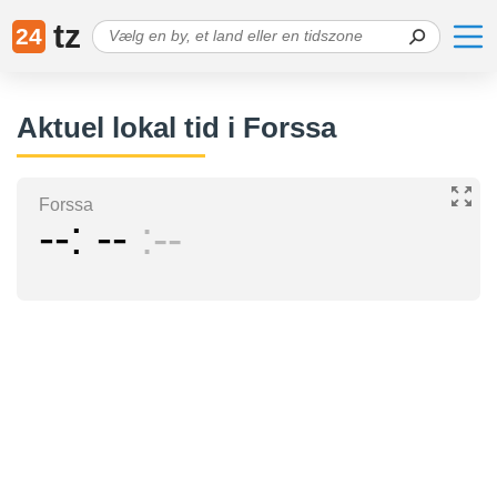
tz
24
Aktuel lokal tid i Forssa
Forssa
--
--
--