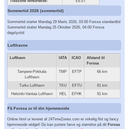
Tidszone forkortelse:
EEST
Sommertid 2026 (sommertid)
Sommertid starter Mandag 29 Marts 2026, 03:00 Forssa standardtid
Sommertid slutter Mandag 25 Oktober 2026, 04:00 Forssa
dagslystid
Lufthavne
Lufthavn
IATA
ICAO
Afstand til
Forssa
Tampere-Pirkkala
TMP
EFTP
66 km
Lufthavn
Turku Lufthavn
TKU
EFTU
81 km
Helsinki-Vantaa Lufthavn
HEL
EFHK
91 km
Få Forssa ur til din hjemmeside
Online html ur leveret af 24TimeZones.com er virkelig flot og fancy
hjemmeside widget! Du kan justere farve og størrelse på dit
Forssa