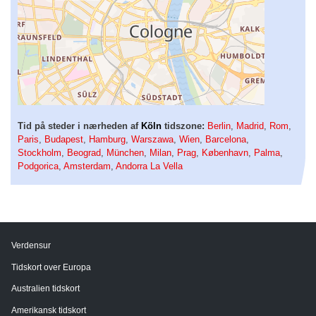
Tid på steder i nærheden af
Köln
tidszone:
Berlin
,
Madrid
,
Rom
,
Paris
,
Budapest
,
Hamburg
,
Warszawa
,
Wien
,
Barcelona
,
Stockholm
,
Beograd
,
München
,
Milan
,
Prag
,
København
,
Palma
,
Podgorica
,
Amsterdam
,
Andorra La Vella
Verdensur
Tidskort over Europa
Australien tidskort
Amerikansk tidskort