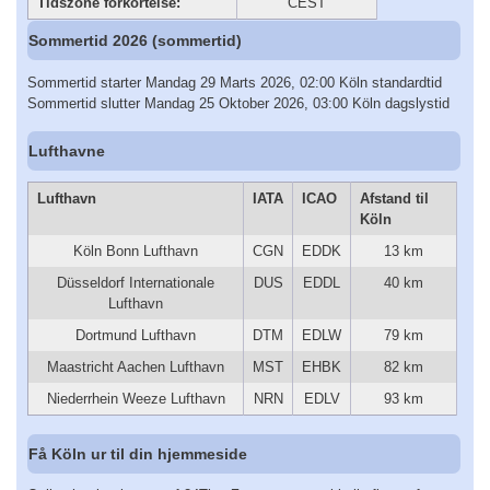
Tidszone forkortelse:
CEST
Sommertid 2026 (sommertid)
Sommertid starter Mandag 29 Marts 2026, 02:00 Köln standardtid
Sommertid slutter Mandag 25 Oktober 2026, 03:00 Köln dagslystid
Lufthavne
Lufthavn
IATA
ICAO
Afstand til
Köln
Köln Bonn Lufthavn
CGN
EDDK
13 km
Düsseldorf Internationale
DUS
EDDL
40 km
Lufthavn
Dortmund Lufthavn
DTM
EDLW
79 km
Maastricht Aachen Lufthavn
MST
EHBK
82 km
Niederrhein Weeze Lufthavn
NRN
EDLV
93 km
Få Köln ur til din hjemmeside