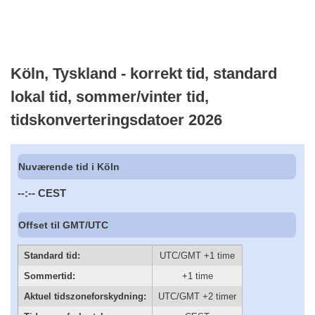
Köln, Tyskland - korrekt tid, standard
lokal tid, sommer/vinter tid,
tidskonverteringsdatoer 2026
Nuværende tid i Köln
--:--
CEST
Offset til GMT/UTC
Standard tid:
UTC/GMT +1 time
Sommertid:
+1 time
Aktuel tidszoneforskydning:
UTC/GMT +2 timer