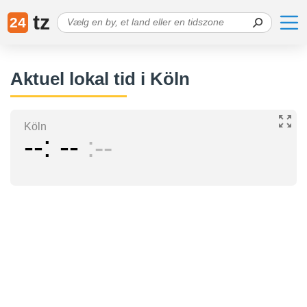
tz
24
Aktuel lokal tid i Köln
Köln
--
--
--