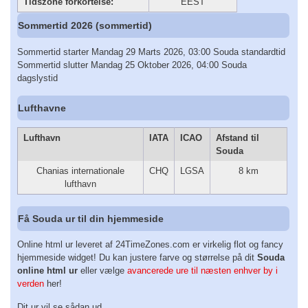
Tidszone forkortelse:
EEST
Sommertid 2026 (sommertid)
Sommertid starter Mandag 29 Marts 2026, 03:00 Souda standardtid
Sommertid slutter Mandag 25 Oktober 2026, 04:00 Souda
dagslystid
Lufthavne
Lufthavn
IATA
ICAO
Afstand til
Souda
Chanias internationale
CHQ
LGSA
8 km
lufthavn
Få Souda ur til din hjemmeside
Online html ur leveret af 24TimeZones.com er virkelig flot og fancy
hjemmeside widget! Du kan justere farve og størrelse på dit
Souda
online html ur
eller vælge
avancerede ure til næsten enhver by i
verden
her!
Dit ur vil se sådan ud