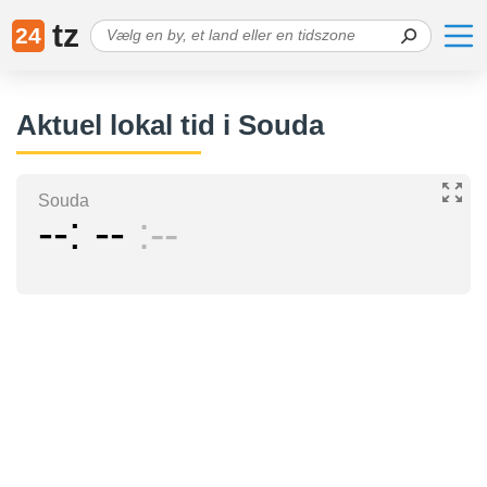
tz
24
Aktuel lokal tid i Souda
Souda
--
--
--