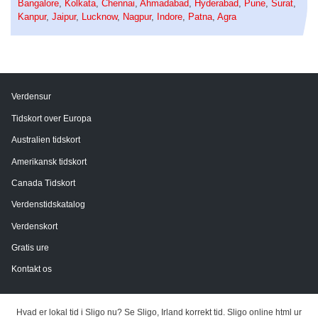
Bangalore
,
Kolkata
,
Chennai
,
Ahmadabad
,
Hyderabad
,
Pune
,
Surat
,
Kanpur
,
Jaipur
,
Lucknow
,
Nagpur
,
Indore
,
Patna
,
Agra
Verdensur
Tidskort over Europa
Australien tidskort
Amerikansk tidskort
Canada Tidskort
Verdenstidskatalog
Verdenskort
Gratis ure
Kontakt os
Hvad er lokal tid i Sligo nu? Se Sligo, Irland korrekt tid. Sligo online html ur