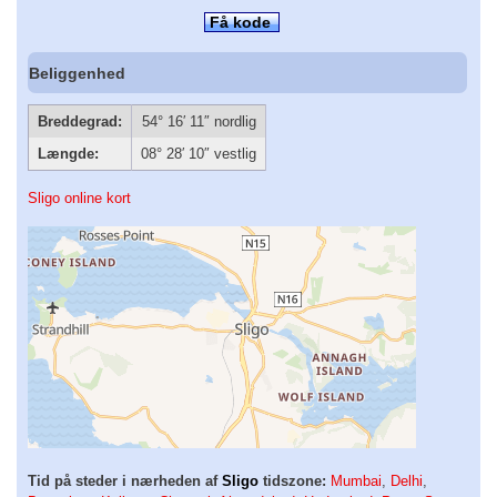
Få kode
Beliggenhed
Breddegrad:
54° 16′ 11″ nordlig
Længde:
08° 28′ 10″ vestlig
Sligo online kort
Tid på steder i nærheden af
Sligo
tidszone:
Mumbai
,
Delhi
,