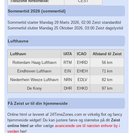
Tidszone forkortelse:
CEST
Sommertid 2026 (sommertid)
Sommertid starter Mandag 29 Marts 2026, 02:00 Zeist standardtid
Sommertid slutter Mandag 25 Oktober 2026, 03:00 Zeist dagslystid
Lufthavne
Lufthavn
IATA
ICAO
Afstand til Zeist
Rotterdam Haag Lufthavn
RTM
EHRD
56 km
Eindhoven Lufthavn
EIN
EHEH
71 km
Niederrhein Weeze Lufthavn
NRN
EDLV
82 km
De Kooy
DHR
EHKD
97 km
Få Zeist ur til din hjemmeside
Online html ur leveret af 24TimeZones.com er virkelig flot og fancy
hjemmeside widget! Du kan justere farve og størrelse på dit
Zeist
online html ur
eller vælge
avancerede ure til næsten enhver by i
verden
her!