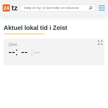
tz
24
Aktuel lokal tid i Zeist
Zeist
--
--
--