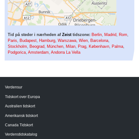
Tid på steder i nærheden af
Zeist
tidszone:
Berlin
,
Madrid
,
Rom
,
Paris
,
Budapest
,
Hamburg
,
Warszawa
,
Wien
,
Barcelona
,
Stockholm
,
Beograd
,
München
,
Milan
,
Prag
,
København
,
Palma
,
Podgorica
,
Amsterdam
,
Andorra La Vella
Verdensur
Tidskort over Europa
Australien tidskort
Amerikansk tidskort
Canada Tidskort
Verdenstidskatalog