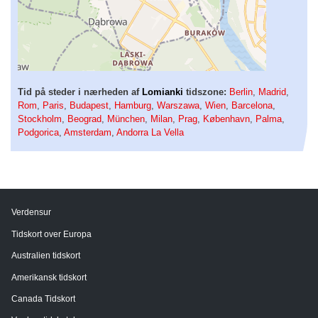
Tid på steder i nærheden af
Lomianki
tidszone:
Berlin
,
Madrid
,
Rom
,
Paris
,
Budapest
,
Hamburg
,
Warszawa
,
Wien
,
Barcelona
,
Stockholm
,
Beograd
,
München
,
Milan
,
Prag
,
København
,
Palma
,
Podgorica
,
Amsterdam
,
Andorra La Vella
Verdensur
Tidskort over Europa
Australien tidskort
Amerikansk tidskort
Canada Tidskort