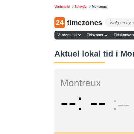
Verdenstid
Schweiz
Montreux
24
timezones
Verdens tid
Tidszoner
Tidskonvert
Aktuel lokal tid i M
Montreux
--
--
--