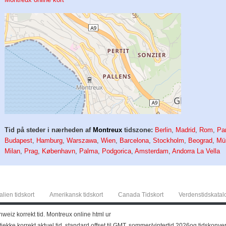
Tid på steder i nærheden af
Montreux
tidszone:
Berlin
,
Madrid
,
Rom
,
Pa
Budapest
,
Hamburg
,
Warszawa
,
Wien
,
Barcelona
,
Stockholm
,
Beograd
,
Mü
Milan
,
Prag
,
København
,
Palma
,
Podgorica
,
Amsterdam
,
Andorra La Vella
alien tidskort
Amerikansk tidskort
Canada Tidskort
Verdenstidskatal
weiz korrekt tid. Montreux online html ur
tjekke korrekt aktuel tid, standard offset til GMT, sommer/vintertid 2026og tidskonv