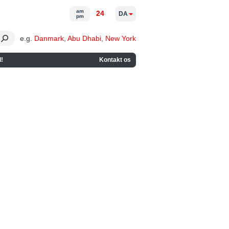
am
24
DA
pm
e.g.
Danmark
,
Abu Dhabi
,
New York
!
Kontakt os