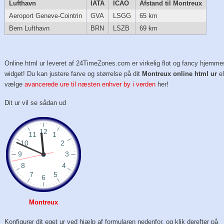
Lufthavn
IATA
ICAO
Afstand til Montreux
Aeroport Geneve-Cointrin
GVA
LSGG
65 km
Bern Lufthavn
BRN
LSZB
69 km
Online html ur leveret af 24TimeZones.com er virkelig flot og fancy hjemme
widget! Du kan justere farve og størrelse på dit
Montreux online html ur
el
vælge
avancerede ure til næsten enhver by i verden
her!
Dit ur vil se sådan ud
Montreux
Konfigurer dit eget ur ved hjælp af formularen nedenfor, og klik derefter på