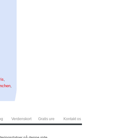
ris
,
nchen
,
og
Verdenskort
Gratis ure
Kontakt os
erteringsdatoer på denne side.