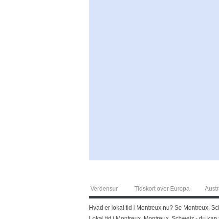
Verdensur
Tidskort over Europa
Austr
Hvad er lokal tid i Montreux nu? Se Montreux, Sch
Lokal tid i Montreux, Montreux, Schweiz - du kan 