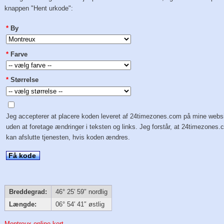
knappen "Hent urkode":
*
By
*
Farve
*
Størrelse
Jeg accepterer at placere koden leveret af 24timezones.com på mine webs
uden at foretage ændringer i teksten og links. Jeg forstår, at 24timezones
kan afslutte tjenesten, hvis koden ændres.
Få kode
Breddegrad:
46° 25′ 59″ nordlig
Længde:
06° 54′ 41″ østlig
Montreux online kort