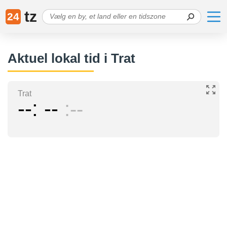
tz
24
Aktuel lokal tid i Trat
Trat
--
--
--