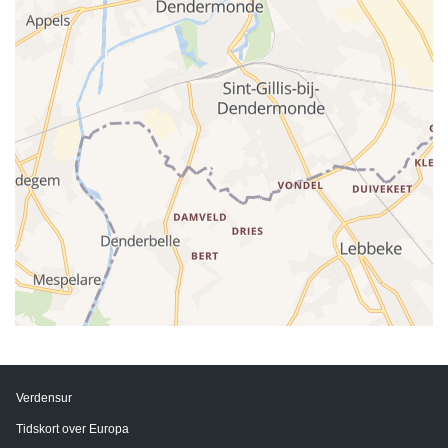
Verdensur
Tidskort over Europa