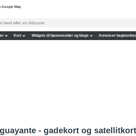
å Google Map
er
Kort
Widgets til hjemmesider og blogs
Annoncer begivenhed
guayante - gadekort og satellitkor