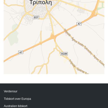
Verdensur
Tidskort over Europa
Australien tidskort