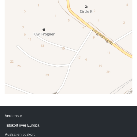
Verdensur
Tidskort over Europa
Australien tidskort