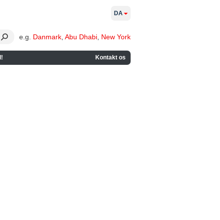
DA
e.g.
Danmark
,
Abu Dhabi
,
New York
!
Kontakt os