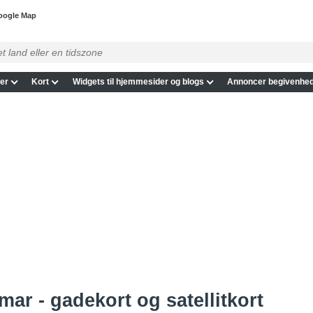
oogle Map
er
Kort
Widgets til hjemmesider og blogs
Annoncer begivenhed
mar - gadekort og satellitkort