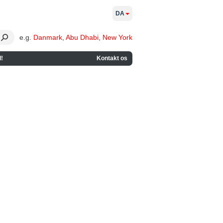
DA
e.g.
Danmark
,
Abu Dhabi
,
New York
!
Kontakt os