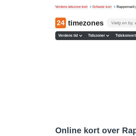
Verdens tidszone kort
Schweiz kort
Rapperswil
24
timezones
Verdens tid
Tidszoner
Tidskonvert
Online kort over Rap