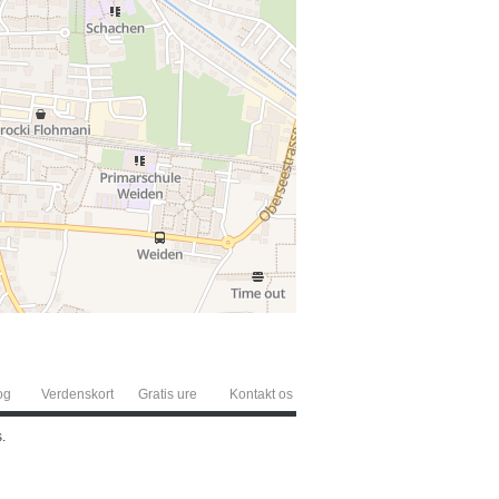
og
Verdenskort
Gratis ure
Kontakt os
.