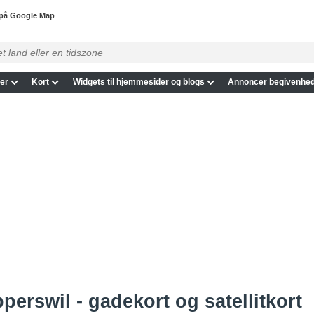
 på Google Map
er
Kort
Widgets til hjemmesider og blogs
Annoncer begivenhed
perswil - gadekort og satellitkort