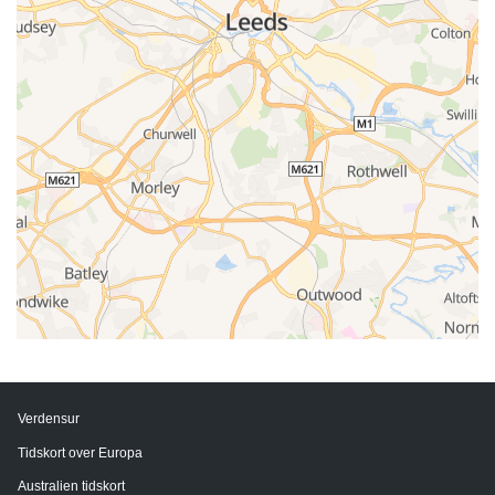
Verdensur
Tidskort over Europa
Australien tidskort