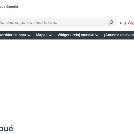
a de Google
e.g.
Ar
ertidor de hora
Mapas
Widgets reloj mundial
¡Anuncie un even
lpué