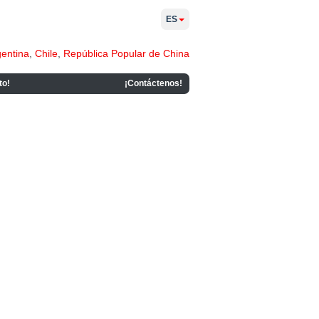
ES
gentina
,
Chile
,
República Popular de China
to!
¡Contáctenos!