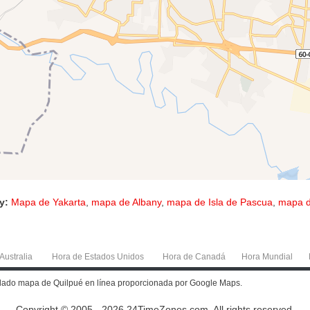
y:
Mapa de Yakarta
,
mapa de Albany
,
mapa de Isla de Pascua
,
mapa d
Australia
Hora de Estados Unidos
Hora de Canadá
Hora Mundial
allado mapa de Quilpué en línea proporcionada por Google Maps.
Copyright © 2005 - 2026 24TimeZones.com.
All rights reserved.