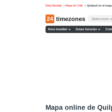
Reloj Mundial
Mapa de Chile
Quilpué en el map
24
timezones
Hora mundial
Zonas horarias
Conv
Mapa online de Qui