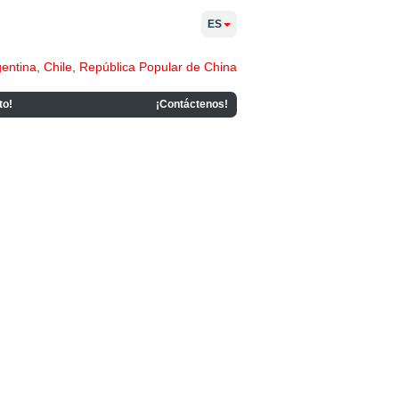
ES
gentina
,
Chile
,
República Popular de China
to!
¡Contáctenos!