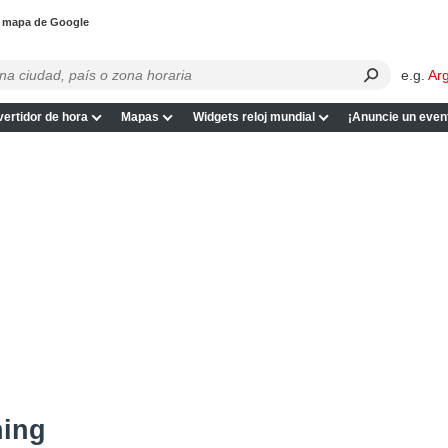
l mapa de Google
e.g.
Ar
ertidor de hora
Mapas
Widgets reloj mundial
¡Anuncie un even
ning