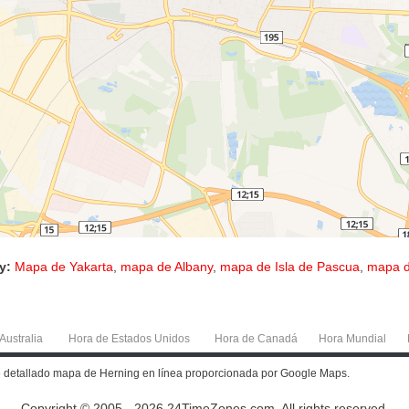
y:
Mapa de Yakarta
,
mapa de Albany
,
mapa de Isla de Pascua
,
mapa d
Australia
Hora de Estados Unidos
Hora de Canadá
Hora Mundial
e detallado mapa de Herning en línea proporcionada por Google Maps.
Copyright © 2005 - 2026 24TimeZones.com.
All rights reserved.