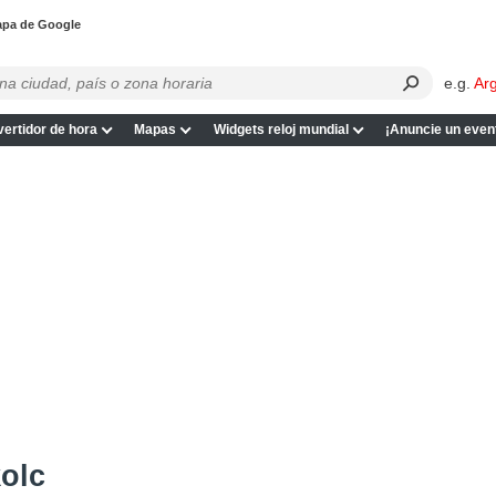
apa de Google
e.g.
Ar
ertidor de hora
Mapas
Widgets reloj mundial
¡Anuncie un even
olc