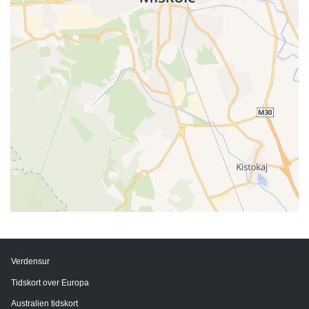
Verdensur
Tidskort over Europa
Australien tidskort