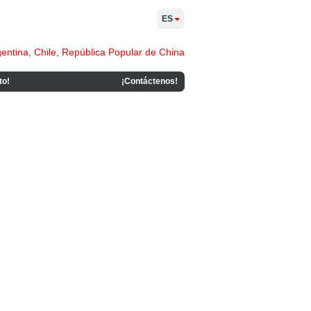
ES
gentina
,
Chile
,
República Popular de China
to!
¡Contáctenos!