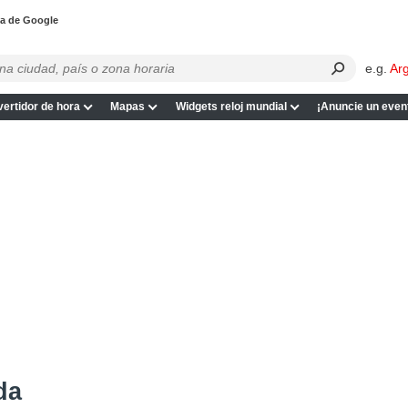
pa de Google
e.g.
Ar
ertidor de hora
Mapas
Widgets reloj mundial
¡Anuncie un even
da