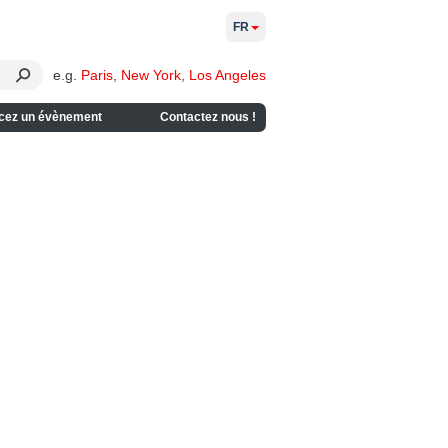
FR
e.g.
Paris
,
New York
,
Los Angeles
cez un évènement
Contactez nous !