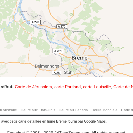
rd'hui:
Carte de Jérusalem
,
carte Portland
,
carte Louisville
,
Carte de N
n Australie
Heure aux Etats-Unis
Heure au Canada
Heure Mondiale
Carte 
avec cette carte détaillée en ligne Brême fourni par Google Maps.
Copyright © 2005 - 2026 24TimeZones.com.
All rights reserved.