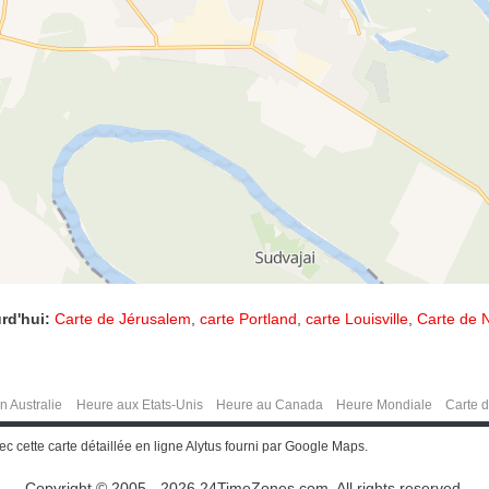
rd'hui:
Carte de Jérusalem
,
carte Portland
,
carte Louisville
,
Carte de N
n Australie
Heure aux Etats-Unis
Heure au Canada
Heure Mondiale
Carte 
ec cette carte détaillée en ligne Alytus fourni par Google Maps.
Copyright © 2005 - 2026 24TimeZones.com.
All rights reserved.