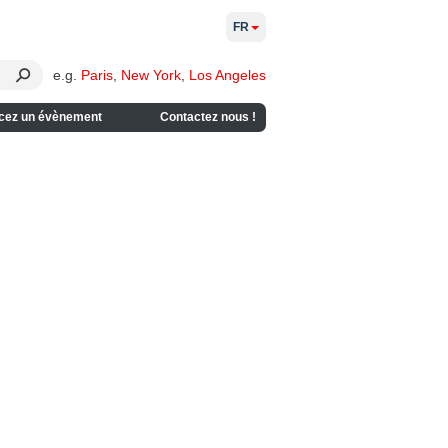
FR
e.g.
Paris
,
New York
,
Los Angeles
cez un évènement
Contactez nous !