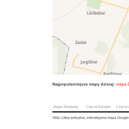
Najpopularniejsze mapy dzisiaj:
mapa 
Zegar Światowy
Czas w Europie
Czas w A
Olita, Litwa wirtualna, interaktywna mapa Goog