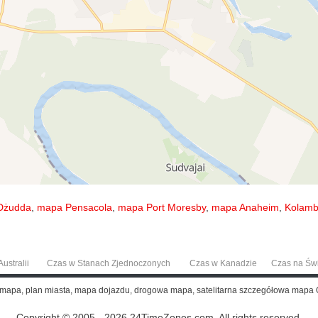
Dżudda
,
mapa Pensacola
,
mapa Port Moresby
,
mapa Anaheim
,
Kolamb
ustralii
Czas w Stanach Zjednoczonych
Czas w Kanadzie
Czas na Św
lemapa, plan miasta, mapa dojazdu, drogowa mapa, satelitarna szczegółowa mapa O
Copyright © 2005 - 2026 24TimeZones.com.
All rights reserved.