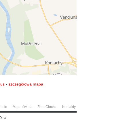
us - szczegółowa mapa
iecie
Mapa świata
Free Clocks
Kontakty
lita.