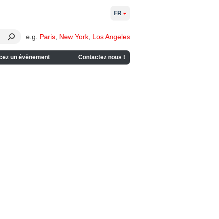
FR
e.g.
Paris
,
New York
,
Los Angeles
cez un évènement
Contactez nous !