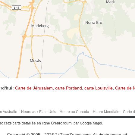
rd'hui:
Carte de Jérusalem
,
carte Portland
,
carte Louisville
,
Carte de N
n Australie
Heure aux Etats-Unis
Heure au Canada
Heure Mondiale
Carte 
 cette carte détaillée en ligne Örebro fourni par Google Maps.
Copyright © 2005 - 2026 24TimeZones.com.
All rights reserved.