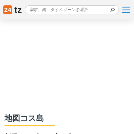
tz
24
地図コス島