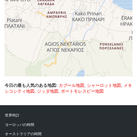
今日の最も人気のある地図:
カブール地図
,
シャーロット地図
,
メキ
シコシティ地図
,
ジッダ地図
,
ポートモレスビー地図
世界時計
ヨーロッパの時間
オーストラリアの時間