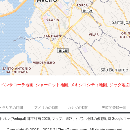
,
ペンサコーラ地図
,
シャーロット地図
,
メキシコシティ地図
,
ジッダ地図
トラリアの時間
アメリカの時間
カナダの時間
世界時間登録一覧
トガル (Portugal) 都市計画 2026, マップ、道路、住宅、地域の仮想地図 Googleマッ
Copyright © 2005 - 2026 24TimeZones.com.
All rights reserved.