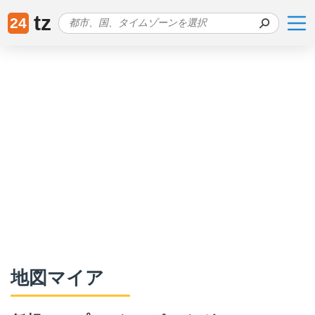
tz
24
地図マイア