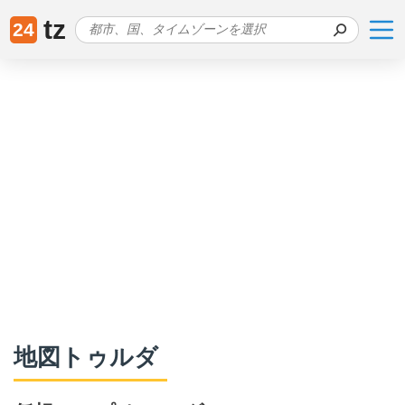
tz
24
地図トゥルダ