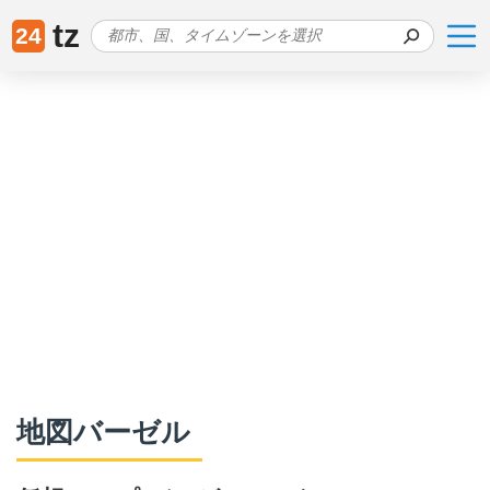
tz
24
地図バーゼル