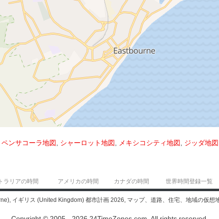
,
ペンサコーラ地図
,
シャーロット地図
,
メキシコシティ地図
,
ジッダ地図
トラリアの時間
アメリカの時間
カナダの時間
世界時間登録一覧
), イギリス (United Kingdom) 都市計画 2026, マップ、道路、住宅、地域の仮想地
Copyright © 2005 - 2026 24TimeZones.com.
All rights reserved.