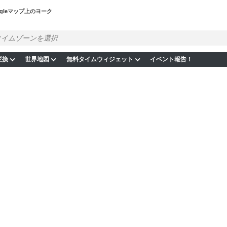
ogleマップ上のヨーク
変換
世界地図
無料タイムウィジェット
イベント報告！