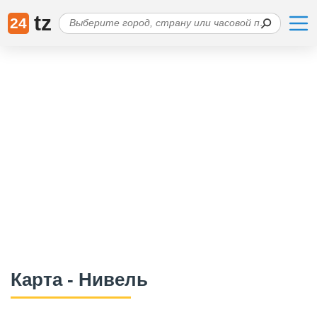
tz
24
Карта - Нивель