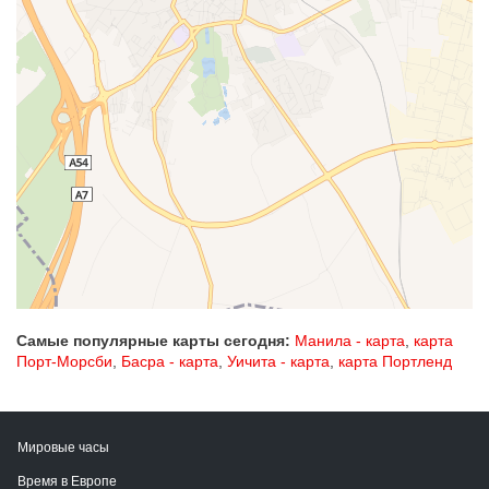
Самые популярные карты сегодня:
Манила - карта
,
карта
Порт-Морсби
,
Басра - карта
,
Уичита - карта
,
карта Портленд
Мировые часы
Время в Европе