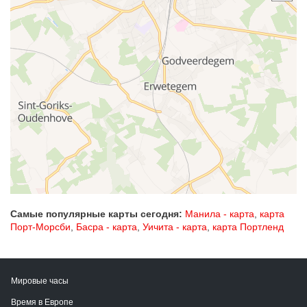
Самые популярные карты сегодня:
Манила - карта
,
карта
Порт-Морсби
,
Басра - карта
,
Уичита - карта
,
карта Портленд
Мировые часы
Время в Европе