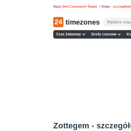
Mapa Stref Czasowych Świata
Belgia - szczegóło
24
timezones
Czas światowy
Strefy czasowe
Ko
Zottegem - szczegó