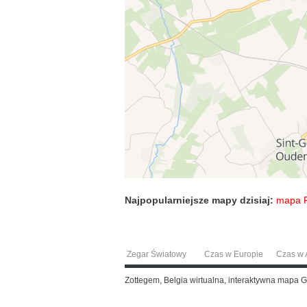
Najpopularniejsze mapy dzisiaj:
mapa P
Zegar Światowy
Czas w Europie
Czas w A
Zottegem, Belgia wirtualna, interaktywna mapa