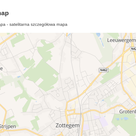
map
pa - satelitarna szczegółowa mapa