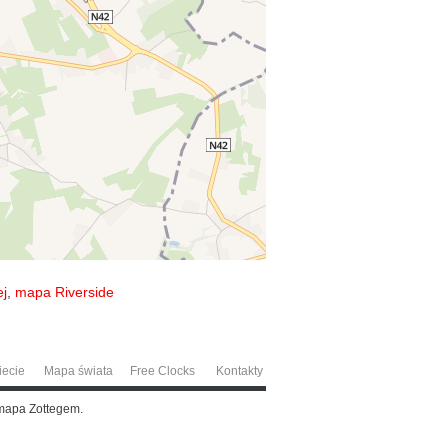
j
,
mapa Riverside
iecie
Mapa świata
Free Clocks
Kontakty
 mapa Zottegem.