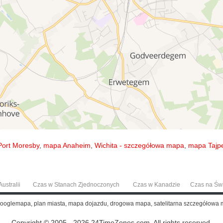
ort Moresby
,
mapa Anaheim
,
Wichita - szczegółowa mapa
,
mapa Tajpe
ustralii
Czas w Stanach Zjednoczonych
Czas w Kanadzie
Czas na Św
 Googlemapa, plan miasta, mapa dojazdu, drogowa mapa, satelitarna szczegółowa
Copyright © 2005 - 2026 24TimeZones.com.
All rights reserved.