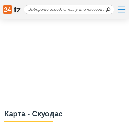
tz
24
Карта - Скуодас