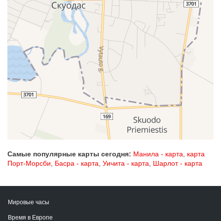
Самые популярные карты сегодня:
Манила - карта
,
карта
Порт-Морсби
,
Басра - карта
,
Уичита - карта
,
Шарлот - карта
Мировые часы
Время в Европе