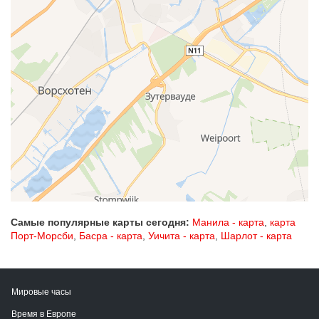
Самые популярные карты сегодня:
Манила - карта
,
карта
Порт-Морсби
,
Басра - карта
,
Уичита - карта
,
Шарлот - карта
Мировые часы
Время в Европе