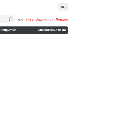
RU
e.g.
Киев
,
Вашингтон
,
Лондон
ероприятия
Свяжитесь с нами