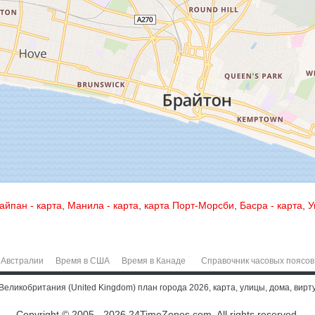
айпан - карта
,
Манила - карта
,
карта Порт-Морсби
,
Басра - карта
,
У
 Австралии
Время в США
Время в Канаде
Справочник часовых поясов
 Великобритания (United Kingdom) план города 2026, карта, улицы, дома, вирт
Copyright © 2005 - 2026 24TimeZones.com.
All rights reserved.