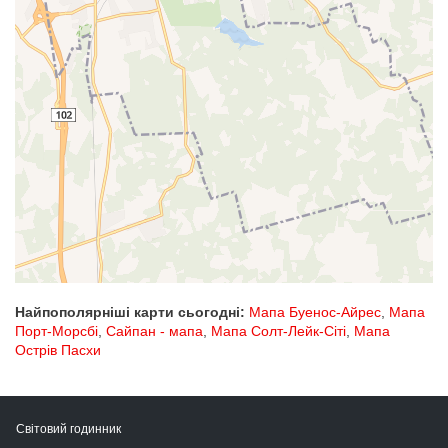
Найпополярніші карти сьогодні:
Мапа Буенос-Айрес
,
Мапа
Порт-Морсбі
,
Сайпан - мапа
,
Мапа Солт-Лейк-Сіті
,
Мапа
Острів Пасхи
Світовий годинник