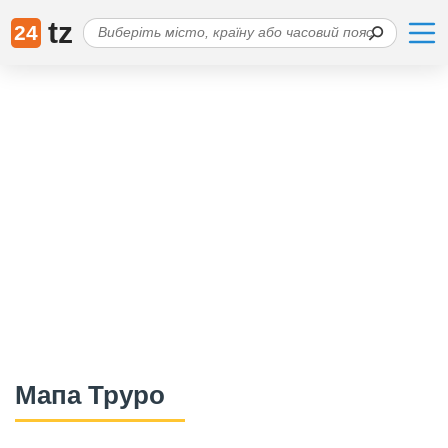
tz
24
Мапа Труро