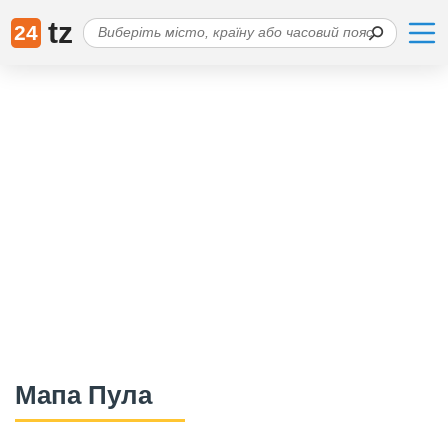
tz
24
Мапа Пула