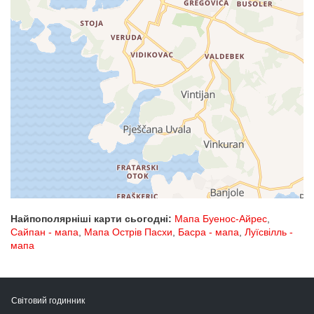
Найпополярніші карти сьогодні:
Мапа Буенос-Айрес
,
Сайпан - мапа
,
Мапа Острів Пасхи
,
Басра - мапа
,
Луїсвілль -
мапа
Світовий годинник